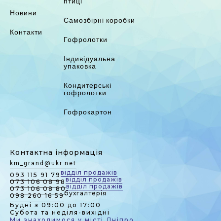
птиці
Новини
Самозбірні коробки
Контакти
Гофролотки
Індивідуальна
упаковка
Кондитерські
гофролотки
Гофрокартон
Контактна інформація
km_grand@ukr.net
відділ продажів
093 115 91 79
відділ продажів
073 106 08 98
відділ продажів
073 106 08 80
бухгалтерія
098 260 16 59
Будні з 09:00 до 17:00
Субота та неділя-вихідні
Ми знаходимося у місті Дніпро,